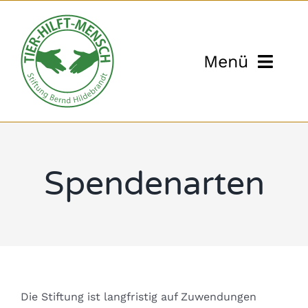
Zum
Inhalt
springen
Menü
Start
Tiergestützte Interventi
Spendenarten
Reiten
Kutschtouren
T’ai Chi Seminare
Die Stiftung ist langfristig auf Zuwendungen
Stiftung