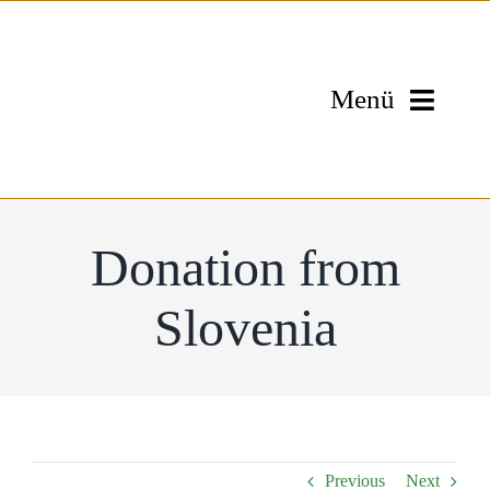
Skip
to
content
Menü
Home
The Foundation
Donation from
Team
Slovenia
My Experience
Donations
Previous
Next
Gallery