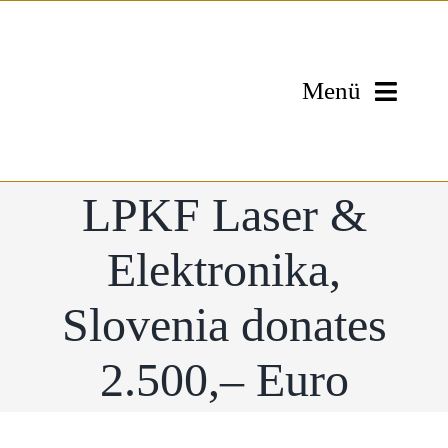
Skip
to
content
Menü
Home
LPKF Laser &
The Foundation
Elektronika,
Team
Slovenia donates
My Experience
2.500,– Euro
Donations
Gallery