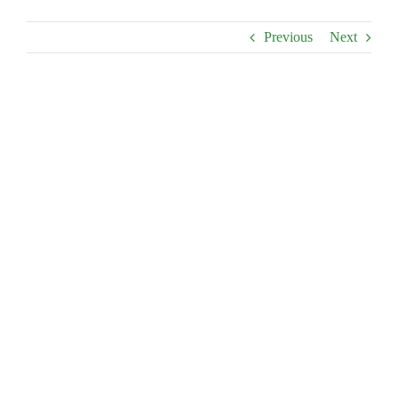
Previous
Next
Contact
View
Larger
Image