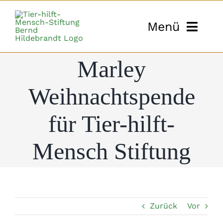
Zum
Inhalt
Menü
springen
Marley
Start
Weihnachtspende
Tiergestützte Interventi
für Tier-hilft-
Reiten
Mensch Stiftung
Kutschtouren
T’ai Chi Seminare
Stiftung
Zurück
Vor