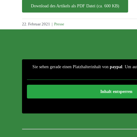
Download des Artikels als PDF Datei (ca. 600 KB)
22. Februar 2021
|
Presse
Sie sehen gerade einen Platzhalterinhalt von
paypal
. Um auf
Inhalt entsperren