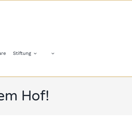
are
Stiftung
dem Hof!